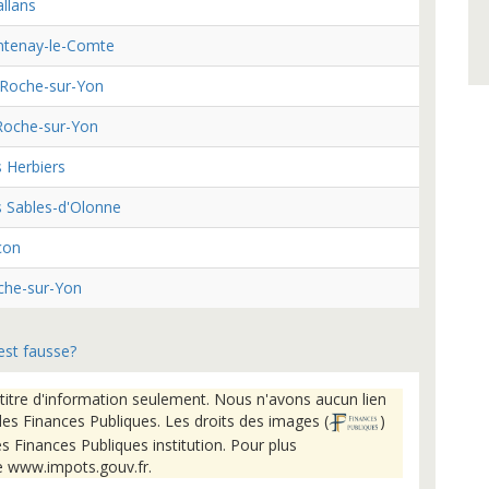
llans
ntenay-le-Comte
 Roche-sur-Yon
Roche-sur-Yon
 Herbiers
 Sables-d'Olonne
çon
che-sur-Yon
est fausse?
titre d'information seulement. Nous n'avons aucun lien
des Finances Publiques. Les droits des images (
)
s Finances Publiques institution. Pour plus
de www.impots.gouv.fr.